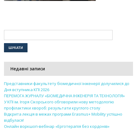
Недавні записи
Представники факультету біомедичної інженерії долучилися до
Дня вступника КПІ 2026
ПЕРЕМОГА ЖУРНАЛУ «БІОМЕДИЧНА ІНЖЕНЕРІЯ ТА ТЕХНОЛОГІЯ»
У КПІ ім. Ігоря Сікорського обговорили нову методологію
профілактики хвороб: результати круглого столу
Відкрита лекція в межах програми Erasmus+ Mobility успішно
відбулася!
Онлайн воркшоп-вебінар «Ерготерапія без кордонів»