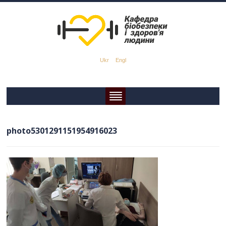
Ukr
Engl
photo5301291151954916023