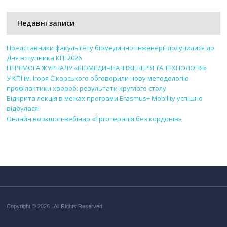
Недавні записи
Представники факультету біомедичної інженерії долучилися до
Дня вступника КПІ 2026
ПЕРЕМОГА ЖУРНАЛУ «БІОМЕДИЧНА ІНЖЕНЕРІЯ ТА ТЕХНОЛОГІЯ»
У КПІ ім. Ігоря Сікорського обговорили нову методологію
профілактики хвороб: результати круглого столу
Відкрита лекція в межах програми Erasmus+ Mobility успішно
відбулася!
Онлайн воркшоп-вебінар «Ерготерапія без кордонів»
Copyright © 2026 . All Rights Reserved