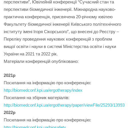
перспективи”, Ювілейній конференції “Сучасний стан та
перспективи біомедичної інженерії. Міжнародна науково-
практична конференція, присвячена 20-річному ювілею
Факультету біомедичної інженерії Київського політехнічного
інституту імені Ігоря Сікорського”, що внесені до Реєстру –
Переліку проведення наукових конференцій з проблем
вищої освіти і науки в системі Міністерства освіти і науки
України на 2021 та 2022 рік.
Матеріали конференцій опубліковано:
2021р
Посилання на інформацію про конференцію:
http://biomedconf.kpi.ua/ergotherapy/index
Посилання на з
бірник матеріалів:
http://biomedconf.kpi.ua/ergotherapy/paper/viewFile/25293/13993
2022р
Посилання на інформацію про конференцію:
http://biomedconf.kpi.ua/biosafety