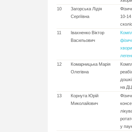
хвори
10
Загорська Лідія
Фізич
Сергіївна
10-14 
сколі
11
Івахненко Віктор
Компл
Васильович
фізич
хвори
леген
12
Комарницька Марія
Компл
Олегівна
реабі
дошкі
на Д
13
Корнута Юрій
Фізич
Миколайович
консе
лікув
ротат
у пау