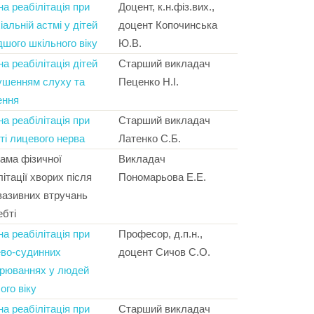
на реабілітація при
Доцент, к.н.фіз.вих.,
іальній астмі у дітей
доцент Копочинська
шого шкільного віку
Ю.В.
на реабілітація дітей
Старший викладач
ушенням слуху та
Пеценко Н.І.
ення
на реабілітація при
Старший викладач
ті лицевого нерва
Латенко С.Б.
ама фізичної
Викладач
літації хворих після
Пономарьова Е.Е.
нвазивних втручань
ебті
на реабілітація при
Професор, д.п.н.,
во-судинних
доцент Сичов С.О.
рюваннях у людей
ого віку
на реабілітація при
Старший викладач