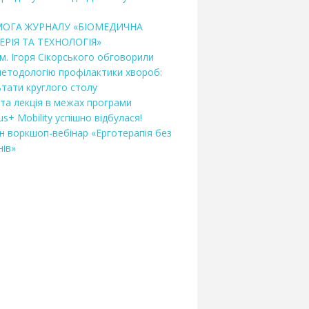
МОГА ЖУРНАЛУ «БІОМЕДИЧНА
ЕРІЯ ТА ТЕХНОЛОГІЯ»
ім. Ігоря Сікорського обговорили
методологію профілактики хвороб:
ьтати круглого столу
ита лекція в межах програми
s+ Mobility успішно відбулася!
н воркшоп-вебінар «Ерготерапія без
нів»