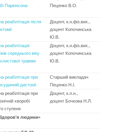
бі Паркінсона
Пеценко В.О.
на реабілітація після
Доцент, к.н.фіз.вих.,
ктомії
доцент Копочинська
Ю.В.
на реабілітація
Доцент, к.н.фіз.вих.,
іків середнього віку
доцент Копочинська
 хлистової травми
Ю.В.
на реабілітація при
Старший викладач
осудинній дистонії
Пеценко Н.І.
на реабілітація при
Доцент, к.п.н.,
тонічній хворобі
доцент Бочкова Н.Л.
го ступеня
«Здоров’я людини»