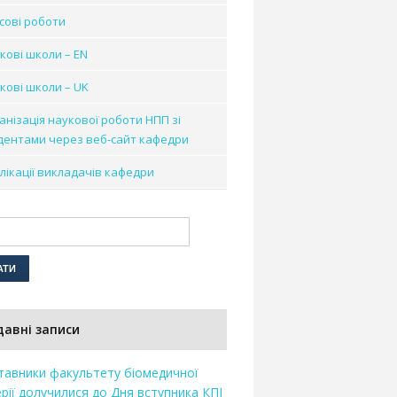
сові роботи
кові школи – EN
кові школи – UK
анізація наукової роботи НПП зі
дентами через веб-сайт кафедри
лікації викладачів кафедри
давні записи
тавники факультету біомедичної
рії долучилися до Дня вступника КПІ