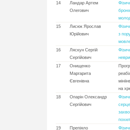
14
Ландар Артем
Фізич
Олегович
бронх
молод
15
Лисюк Ярослав
Фізич
Юрійович
з пор
мовл
16
Ляскун Сергій
Фізич
Сергійович
неври
17
Онищенко
Прогр
Маргарита
реабі
Євгенівна
мініі
на хр
18
Опарін Олександр
Фізич
Сергійович
серце
захво
похил
19
Препіяло
Фізич