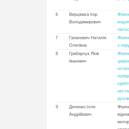
6
Верцімага Ігор
Фізич
Володимирович
ендоп
лікть
7
Гапанович Наталія
Фізич
Олегівна
з пор
8
Грабарчук Яків
Фізич
Іванович
цирко
остео
попер
хребт
неста
рухов
9
Дяченко Ілля
Фізич
Андрійович
відно
мотор