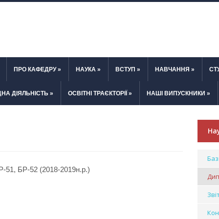
ПРО КАФЕДРУ
»
НАУКА
»
ВСТУП
»
НАВЧАННЯ
»
СТ
НА ДІЯЛЬНІСТЬ
»
ОСВІТНІ ТРАЄКТОРІЇ
»
НАШІ ВИПУСКНИКИ
»
На
Баз
-51, БР-52 (2018-2019н.р.)
Дип
Зві
Кон