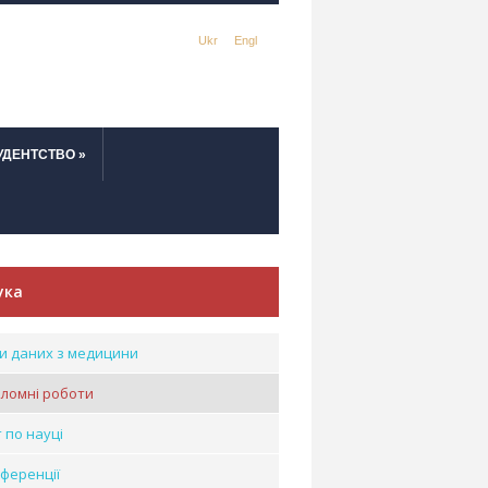
Ukr
Engl
УДЕНТСТВО
»
ука
и даних з медицини
ломні роботи
т по науці
ференції