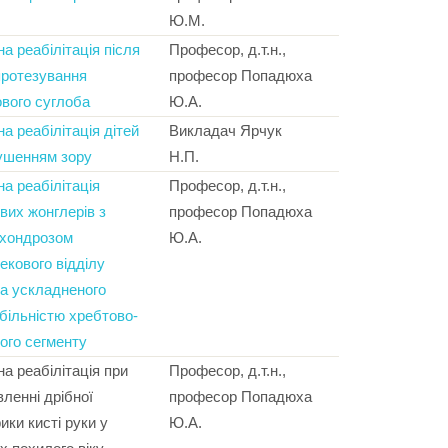
Ю.М.
на реабілітація після
Професор, д.т.н.,
ро­тезу­ван­ня
професор Попадюха
ового суглоба
Ю.А.
на реабілітація дітей
Викладач Ярчук
ушенням зору
Н.П.
на реабілітація
Професор, д.т.н.,
вих жонглерів з
професор Попадюха
хон­дрозом
Ю.А.
еко­вого відділу
а ускладненого
більністю хребтово-
ого сегменту
на реабілітація при
Професор, д.т.н.,
вленні дрібної
професор Попадюха
ики кисті руки у
Ю.А.