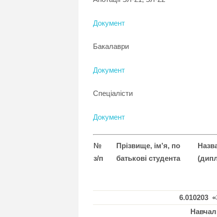
Документ
Бакалаври
Документ
Спеціалісти
Документ
№
Прізвище, ім’я, по
Назв
з/п
батькові студента
(дип
6.010203 
Навчал