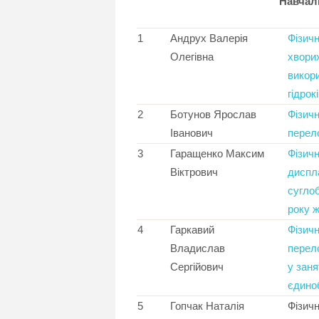
Навчал
1
Андрух Валерія
Фізичн
Олегівна
хворих
викор
гідрок
2
Ботунов Ярослав
Фізичн
Іванович
перело
3
Гаращенко Максим
Фізичн
Віктрович
диспл
суглоб
року 
4
Гаркавий
Фізичн
Владислав
перело
Сергійович
у заня
єдино
5
Гопчак Наталія
Фізичн