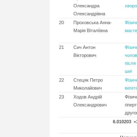
Олександра
хворо
Олександрівна
20
Проховська Анна-
Фізич
Марія Віталіївна
масте
21
Сич Антон
Фізич
Вікторович
чолов
після
шиї
22
Стецяк Петро
Фізич
Миколайович
вегет
23
Ходов Андрій
Фізич
Олександрович
гіпер
друго
6.010203 