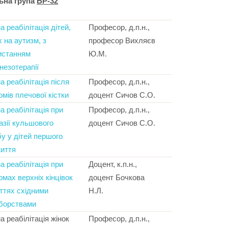
ьна група
БР-
32
а реабілітація дітей,
Професор, д.п.н.,
 на аутизм, з
професор Вихляєв
истанням
Ю.М.
інезотерапії
а реабілітація після
Професор, д.п.н.,
мів плечової кістки
доцент Сичов С.О.
а реабілітація при
Професор, д.п.н.,
азії кульшового
доцент Сичов С.О.
у у дітей першого
життя
а реабілітація при
Доцент, к.п.н.,
мах верхніх кінцівок
доцент Бочкова
ттях східними
Н.Л.
борствами
а реабілітація жінок
Професор, д.п.н.,