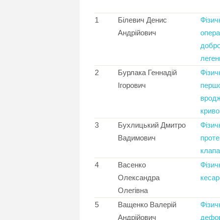
1
Білевич Денис
Фізич
Андрійович
опера
добро
леген
2
Бурлака Геннадій
Фізич
Ігорович
першо
врод
крив
3
Бухлицький Дмитро
Фізич
Вадимович
проте
клапа
4
Васенко
Фізич
Олександра
кесар
Олегівна
5
Ващенко Валерій
Фізич
Андрійович
дефо