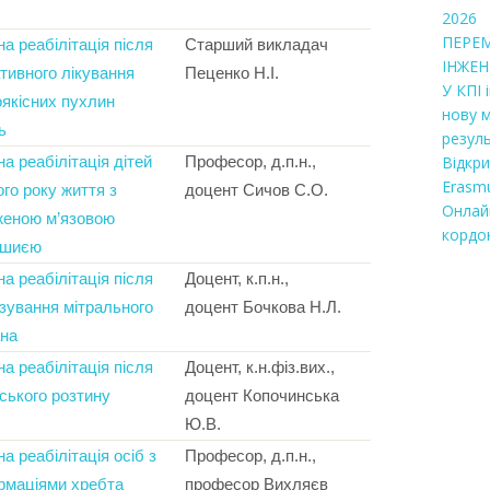
2026
ПЕРЕ
на реабілітація після
Старший викладач
ІНЖЕН
тивного лікування
Пеценко Н.І.
У КПІ 
якісних пухлин
нову 
ь
резул
на реабілітація дітей
Професор, д.п.н.,
Відкр
Erasmu
го року життя з
доцент Сичов С.О.
Онлай
женою м’язовою
кордо
ошиєю
на реабілітація після
Доцент, к.п.н.,
зування мітрального
доцент Бочкова Н.Л.
на
на реабілітація після
Доцент, к.н.фіз.вих.,
ського розтину
доцент Копочинська
Ю.В.
на реабілітація осіб з
Професор, д.п.н.,
рмаціями хребта
професор Вихляєв