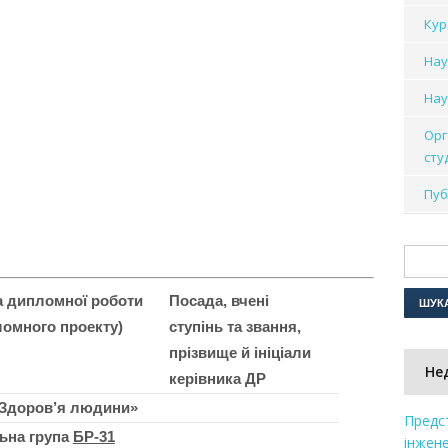
Кур
Нау
Нау
Орг
сту
Пуб
а дипломної роботи
Посада, вчені
ломного проекту)
ступінь та звання,
прізвище й ініціали
Не
керівника ДР
«Здоров’я людини»
Предс
ьна група
БР-31
інжене