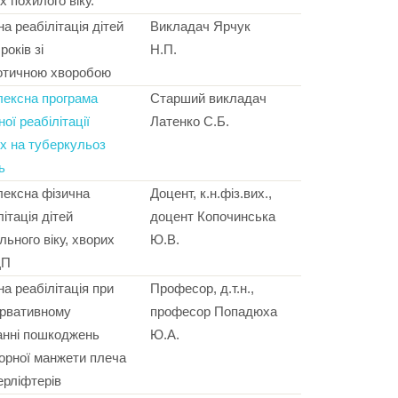
х похилого віку.
на реабілітація дітей
Викладач Ярчук
років зі
Н.П.
отичною хворобою
ексна програма
Старший викладач
ної реабілітації
Латенко С.Б.
х на туберкульоз
ь
ексна фізична
Доцент, к.н.фіз.вих.,
літація дітей
доцент Копочинська
льного віку, хворих
Ю.В.
ЦП
на реабілітація при
Професор, д.т.н.,
рватив­ному
професор Попадюха
анні пошкоджень
Ю.А.
орної манжети плеча
ерліфтерів