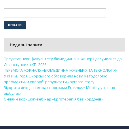
Недавні записи
Представники факультету біомедичної інженерії долучилися до
Дня вступника КПІ 2026
ПЕРЕМОГА ЖУРНАЛУ «БІОМЕДИЧНА ІНЖЕНЕРІЯ ТА ТЕХНОЛОГІЯ»
У КПІ ім. Ігоря Сікорського обговорили нову методологію
профілактики хвороб: результати круглого столу
Відкрита лекція в межах програми Erasmus+ Mobility успішно
відбулася!
Онлайн воркшоп-вебінар «Ерготерапія без кордонів»