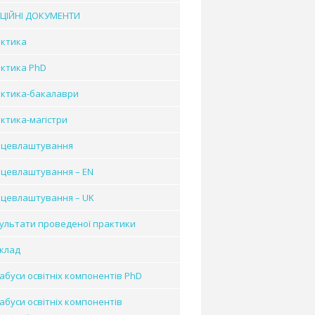
ЦІЙНІ ДОКУМЕНТИ
ктика
ктика PhD
ктика-бакалаври
ктика-магістри
цевлаштування
цевлаштування – EN
цевлаштування – UK
ультати проведеної практики
клад
абуси освітніх компонентів PhD
абуси освітніх компонентів