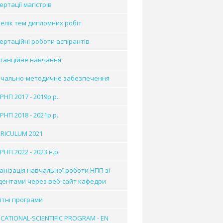
ертації магістрів
елік тем дипломних робіт
ертаційні роботи аспірантів
танційне навчання
чально-методичне забезпечення
 РНП 2017 - 2019р.р.
 РНП 2018 - 2021р.р.
RICULUM 2021
РНП 2022 - 2023 н.р.
анізація навчальної роботи НПП зі
дентами через веб-сайт кафедри
ітні програми
CATIONAL-SCIENTIFIC PROGRAM - EN