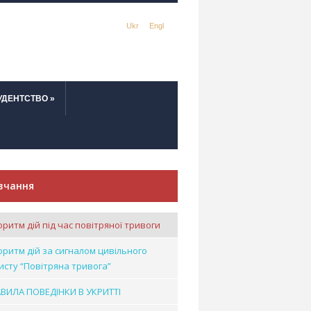
Ukr
Engl
УДЕНТСТВО
»
вчання
оритм дій під час повітряної тривоги
оритм дій за сигналом цивільного
исту “Повітряна тривога”
ВИЛА ПОВЕДІНКИ В УКРИТТІ