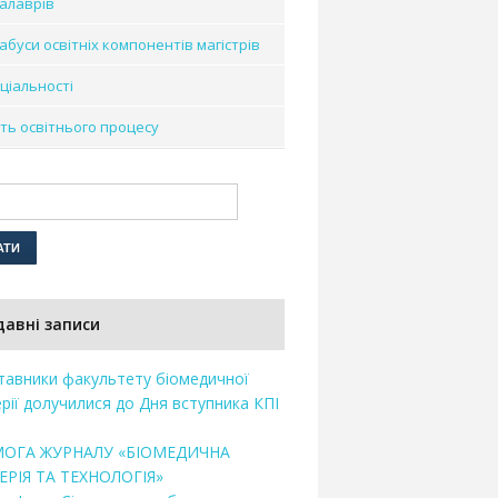
алаврів
абуси освітніх компонентів магістрів
ціальності
сть освітнього процесу
давні записи
тавники факультету біомедичної
рії долучилися до Дня вступника КПІ
МОГА ЖУРНАЛУ «БІОМЕДИЧНА
ЕРІЯ ТА ТЕХНОЛОГІЯ»