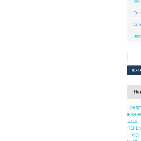
бак
Сил
Спе
Які
Не
Предс
інжене
2026
ПЕРЕ
ІНЖЕН