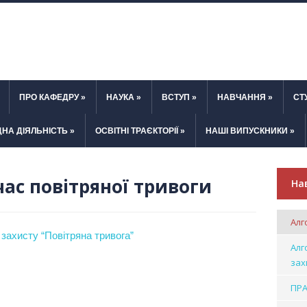
ПРО КАФЕДРУ
»
НАУКА
»
ВСТУП
»
НАВЧАННЯ
»
СТ
НА ДІЯЛЬНІСТЬ
»
ОСВІТНІ ТРАЄКТОРІЇ
»
НАШІ ВИПУСКНИКИ
»
час повітряної тривоги
На
Алг
 захисту “Повітряна тривога”
Алг
зах
ПРА