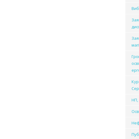
Виб
Зая
дис
Зая
маг
Гро
осв
ерг
Кур
Сер
НП, 
Осв
Неф
Пуб