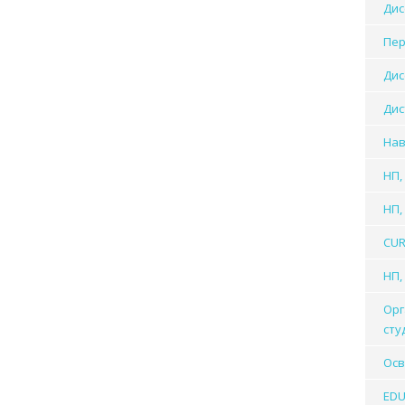
Дис
Пер
Дис
Дис
Нав
НП,
НП,
CUR
НП, 
Орг
сту
Осв
EDU