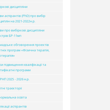
іркові дисципліни
ви аспірантів (PhD) про вибір
циплін на 2021-2022н.р.
ви про вибіркові дисципліни
істрів БР-11мп
мадське обговорення проектів
ітніх програм «Фізична терапія,
отерапія»
си підвищення кваліфікації та
тифікатні програми
РНП 2025 - 2026 н.р.
ітні траєкторії
ормальна освіта
лікації аспірантів