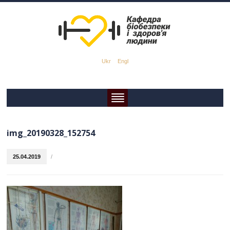
Ukr
Engl
img_20190328_152754
25.04.2019
/