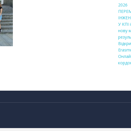
2026
ПЕРЕ
ІНЖЕН
У КПІ 
нову 
резул
Відкр
Erasmu
Онлай
кордо