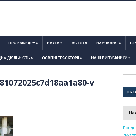
ПРО КАФЕДРУ
»
НАУКА
»
ВСТУП
»
НАВЧАННЯ
»
СТ
НА ДІЯЛЬНІСТЬ
»
ОСВІТНІ ТРАЄКТОРІЇ
»
НАШІ ВИПУСКНИКИ
»
81072025c7d18aa1a80-v
Не
Предс
інжене