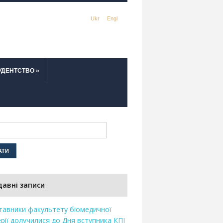
Ukr
Engl
УДЕНТСТВО
»
давні записи
тавники факультету біомедичної
рії долучилися до Дня вступника КПІ