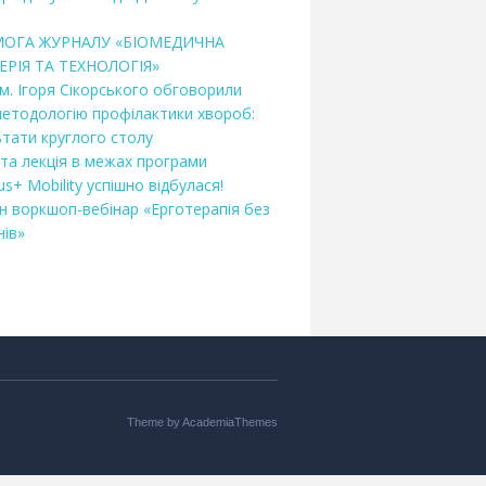
МОГА ЖУРНАЛУ «БІОМЕДИЧНА
ЕРІЯ ТА ТЕХНОЛОГІЯ»
ім. Ігоря Сікорського обговорили
методологію профілактики хвороб:
ьтати круглого столу
ита лекція в межах програми
s+ Mobility успішно відбулася!
н воркшоп-вебінар «Ерготерапія без
нів»
Theme by
AcademiaThemes