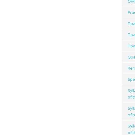
OFF
Prac
Пра
Пра
Пра
Qua
Rem
Spec
Syl
of 
Syl
of 
Syl
of 