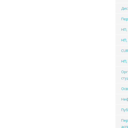
Дис
Пер
НП,
НП,
CUR
НП, 
Орг
сту
Осв
Неф
Пуб
Пер
асп