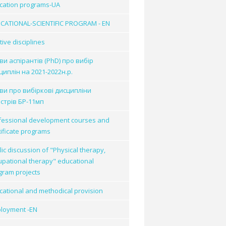
cation programs-UA
CATIONAL-SCIENTIFIC PROGRAM - EN
tive disciplines
ви аспірантів (PhD) про вибір
циплін на 2021-2022н.р.
ви про вибіркові дисципліни
істрів БР-11мп
fessional development courses and
tificate programs
ic discussion of "Physical therapy,
upational therapy" educational
gram projects
cational and methodical provision
loyment -EN