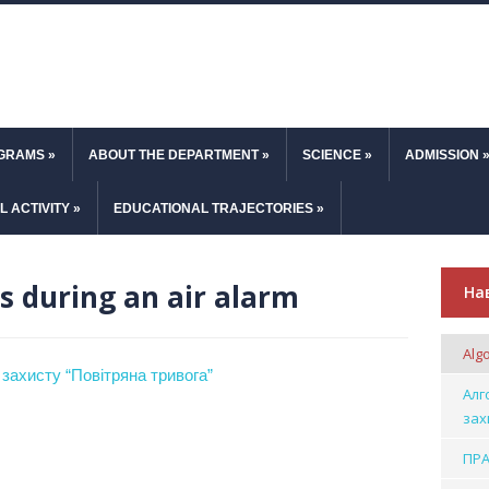
OGRAMS
»
ABOUT THE DEPARTMENT
»
SCIENCE
»
ADMISSION
L ACTIVITY
»
EDUCATIONAL TRAJECTORIES
»
s during an air alarm
На
Algo
 захисту “Повітряна тривога”
Алг
зах
ПРА