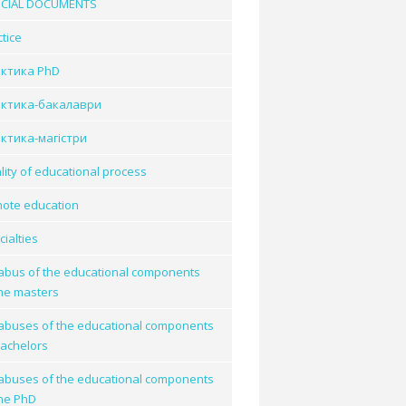
ICIAL DOCUMENTS
tice
ктика PhD
ктика-бакалаври
ктика-магістри
lity of educational process
ote education
ialties
labus of the educational components
the masters
labuses of the educational components
bachelors
labuses of the educational components
the PhD