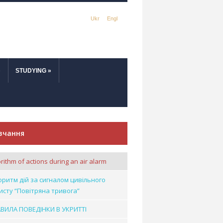
Ukr
Engl
»
STUDYING
»
вчання
rithm of actions during an air alarm
оритм дій за сигналом цивільного
исту “Повітряна тривога”
ВИЛА ПОВЕДІНКИ В УКРИТТІ