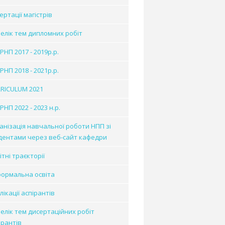
ертації магістрів
елік тем дипломних робіт
 РНП 2017 - 2019р.р.
 РНП 2018 - 2021р.р.
RICULUM 2021
РНП 2022 - 2023 н.р.
анізація навчальної роботи НПП зі
дентами через веб-сайт кафедри
ітні траєкторії
ормальна освіта
лікації аспірантів
елік тем дисертаційних робіт
ірантів