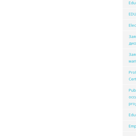
Edu
EDU
Elec
Зая
дис
Зая
маг
Pro
Cer
Publ
occ
pro
Edu
Emp