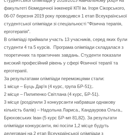
студентської олімпіади у 2018/2019 навчальному році» на
факультеті біомедичної інженерії КПІ ім. Ігоря Сікорського,
06-07 березня 2019 року проводився 1 етап Всеукраїнської
студентської олімпіади зі спеціальності “Фізична терапія,
ерготерапія”.
В олімпіаді приймали участь 13 учасників, серед яких були
студенти 4 та 5 курсів. Програма олімпіади складалася з
теоретичних та практичних завдань. Студенти показали
високий професійний рівень у сфері Фізичної терапії та
ерготерапії.
За результатами олімпіади переможцями стали:
1 місце – Буць Дар’я (4 курс, група БР-51);.
2 місце – Пилипенко Світлана (4 курс, БР-51).
3 місце (розділили 3 конкурсанти набравши однакову
кількість балів) – Надольна Лариса., Кандаурова Ольга.,
Брюховських Іван (5 курс БР-мп 81,82). За результати
олімпіади конкурсанти, які посіли 1,2 місце будуть
делеговані на 2 етап Всеукраїнської олімпіади з