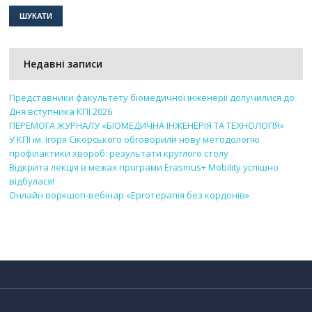
Недавні записи
Представники факультету біомедичної інженерії долучилися до
Дня вступника КПІ 2026
ПЕРЕМОГА ЖУРНАЛУ «БІОМЕДИЧНА ІНЖЕНЕРІЯ ТА ТЕХНОЛОГІЯ»
У КПІ ім. Ігоря Сікорського обговорили нову методологію
профілактики хвороб: результати круглого столу
Відкрита лекція в межах програми Erasmus+ Mobility успішно
відбулася!
Онлайн воркшоп-вебінар «Ерготерапія без кордонів»