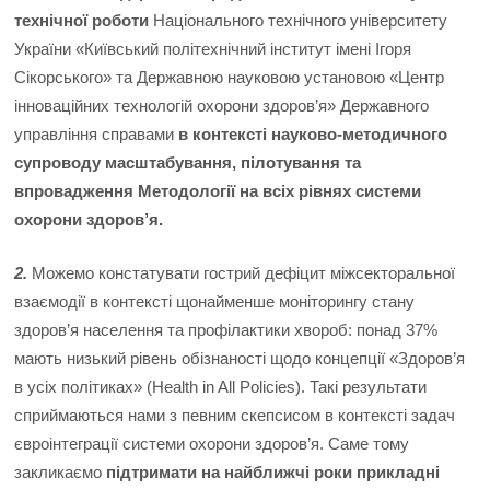
технічної роботи
Національного технічного університету
України «Київський політехнічний інститут імені Ігоря
Сікорського» та Державною науковою установою «Центр
інноваційних технологій охорони здоров’я» Державного
управління справами
в контексті науково-методичного
супроводу масштабування, пілотування та
впровадження Методології на всіх рівнях системи
охорони здоров’я.
2.
Можемо констатувати гострий дефіцит міжсекторальної
взаємодії в контексті щонайменше моніторингу стану
здоров’я населення та профілактики хвороб: понад 37%
мають низький рівень обізнаності щодо концепції «Здоров’я
в усіх політиках» (Health in All Policies). Такі результати
сприймаються нами з певним скепсисом в контексті задач
євроінтеграції системи охорони здоров’я. Саме тому
закликаємо
підтримати на найближчі роки прикладні