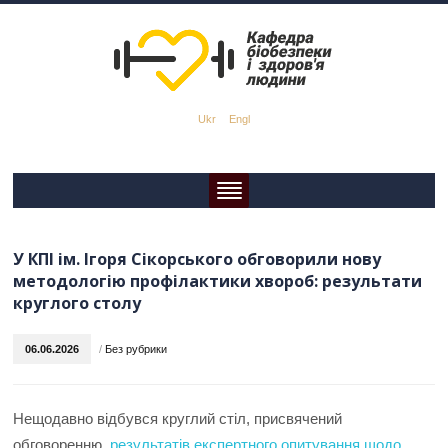
Ukr
Engl
У КПІ ім. Ігоря Сікорського обговорили нову
методологію профілактики хвороб: результати
круглого столу
06.06.2026
/
Без рубрики
Нещодавно відбувся круглий стіл, присвячений
обговоренню
результатів експертного опитування щодо