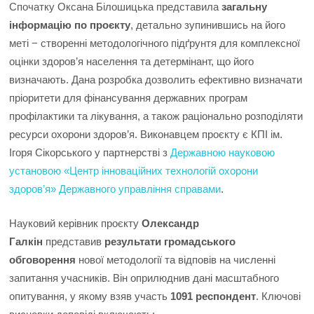
Спочатку Оксана Білошицька представила
загальну
інформацію по проєкту
, детально зупинившись на його
меті − створенні методологічного підґрунтя для комплексної
оцінки здоров’я населення та детермінант, що його
визначають. Дана розробка дозволить ефективно визначати
пріоритети для фінансування державних програм
профілактики та лікування, а також раціонально розподіляти
ресурси охорони здоров’я. Виконавцем проєкту є КПІ ім.
Ігоря Сікорського у партнерстві з
Державною науковою
установою «Центр інноваційних технологій охорони
здоров’я» Державного управління справами
.
Науковий керівник проєкту
Олександр
Галкін
представив
результати громадського
обговорення
нової методології та відповів на численні
запитання учасників. Він оприлюднив дані масштабного
опитування, у якому взяв участь
1091 респондент
. Ключові