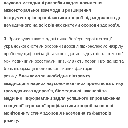
науково-методичні розробки задля посилення
міжсекторальної взаємодії й розширення
інструментарію профілактики хвороб від медичного до
немедичного на всіх рівнях системи охорони здоров’я.
3.
Враховуючи вже згадані вище бар’єри євроінтеграції
української системи охорони здоров’я підкреслюємо назрілу
проблему цифровізації та якості даних: відсутність інтеграції
між медичними реєстрами, низьку якість первинних даних та
брак інформації щодо поведінкових факторів
ризику.
Вважаємо за необхідне підтримку
міждисциплінарних науково-технічних проектів на стику
громадського здоров’я, біомедичної інженерії та
медичної інформатики задля успішного впровадження
концепції керованої профілактики хвороб на основі
моніторингу стану здоров’я населення та факторів
ризику.