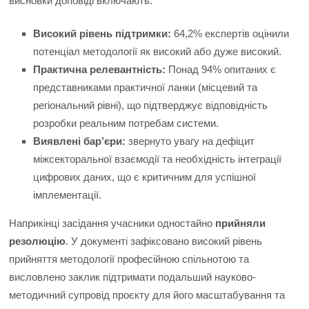
висновки доповіді включають:
Високий рівень підтримки:
64,2% експертів оцінили
потенціал методології як високий або дуже високий.
Практична релевантність:
Понад 94% опитаних є
представниками практичної ланки (місцевий та
регіональний рівні), що підтверджує відповідність
розробки реальним потребам системи.
Виявлені бар’єри:
звернуто увагу на дефіцит
міжсекторальної взаємодії та необхідність інтеграції
цифрових даних, що є критичним для успішної
імплементації.
Наприкінці засідання учасники одностайно
прийняли
резолюцію
. У документі зафіксовано високий рівень
прийняття методології професійною спільнотою та
висловлено заклик підтримати подальший науково-
методичний супровід проєкту для його масштабування та